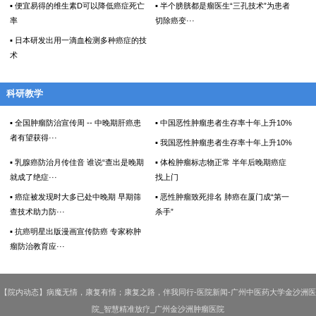
▪ 便宜易得的维生素D可以降低癌症死亡
▪ 半个膀胱都是瘤医生“三孔技术”为患者
率
切除癌变···
▪ 日本研发出用一滴血检测多种癌症的技
术
科研教学
▪ 全国肿瘤防治宣传周 -- 中晚期肝癌患
▪ 中国恶性肿瘤患者生存率十年上升10%
者有望获得···
▪ 我国恶性肿瘤患者生存率十年上升10%
▪ 乳腺癌防治月传佳音 谁说“查出是晚期
▪ 体检肿瘤标志物正常 半年后晚期癌症
就成了绝症···
找上门
▪ 癌症被发现时大多已处中晚期 早期筛
▪ 恶性肿瘤致死排名 肺癌在厦门成“第一
查技术助力防···
杀手”
▪ 抗癌明星出版漫画宣传防癌 专家称肿
瘤防治教育应···
【院内动态】病魔无情，康复有情；康复之路，伴我同行-医院新闻-广州中医药大学金沙洲医
院_智慧精准放疗_广州金沙洲肿瘤医院