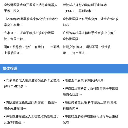
金沙洲医院成功开展首台达芬奇机器人
我院成功施行内镜粘膜下剥离术
手术，跨入···
（ESD），再创学术···
《2018年晚期乳腺癌个体化治疗学术分
金沙洲医院产科无痛分娩，让生产“痛”改
享会》在我···
前非
专家来了！汪建平教授出诊金沙洲医
广州智能机器人辅助手术会诊中心落户
院，每周一都···
金沙洲医院
进ICU很恐慌？别怕！有我们——生死线
长期义诊|胸痛、咽部不适、慢性咳
上最后的守···
嗽……这个磨人···
媒体报道
▪ 70岁高龄老人罹患肺癌怎么办？还能治
▪ 着眼五年发展 实现良好开局
好吗？MDT多···
▪ 肿瘤防治靠科普，百科医典携手中国抗
癌协会组建···
▪ 胃肠道癌症免疫治疗新突破 干预微环
▪ 癌症患者莫忍痛 科学使用止痛药 浙江
境杀死肿瘤细···
科技新闻网
▪ 鼻咽癌肿瘤靶区人工智能准确性相当于
▪ 中国结直肠癌肿瘤规范化诊疗平台重磅
从业3年医生···
发布