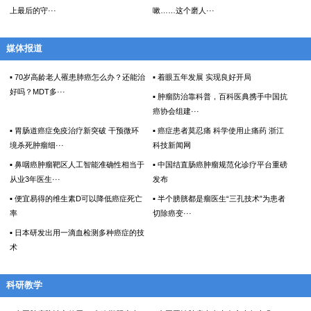
上最后的守···
嗽……这个磨人···
媒体报道
▪ 70岁高龄老人罹患肺癌怎么办？还能治
▪ 着眼五年发展 实现良好开局
好吗？MDT多···
▪ 肿瘤防治靠科普，百科医典携手中国抗
癌协会组建···
▪ 胃肠道癌症免疫治疗新突破 干预微环
▪ 癌症患者莫忍痛 科学使用止痛药 浙江
境杀死肿瘤细···
科技新闻网
▪ 鼻咽癌肿瘤靶区人工智能准确性相当于
▪ 中国结直肠癌肿瘤规范化诊疗平台重磅
从业3年医生···
发布
▪ 便宜易得的维生素D可以降低癌症死亡
▪ 半个膀胱都是瘤医生“三孔技术”为患者
率
切除癌变···
▪ 日本研发出用一滴血检测多种癌症的技
术
科研教学