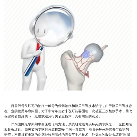
目前股骨头坏死的治疗一般分为保髋治疗和髋关节置换术治疗，由于髋关节置换存
在一定的使用寿命问题，对于中青年患者来说可能要面临二次甚至三次翻修手术，因此
保留患者自身关节，延缓或避免行关节置换术，具有现实的意义。
作为国内最早采用中西医理论与方法，系统研究股骨头坏死的专家之一，全国知名
股骨头坏死、髋关节病专家何伟教授20多年来一直致力于股骨头坏死等髋关节疾病的
研究，不仅具有丰富的临床经验与高超的髋关节手术技术，他提出的股骨头坏死“围塌