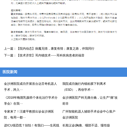
上一篇：
【院内动态】病魔无情，康复有情；康复之路，伴我同行
下一篇：
【技术济世】耳内镜技术-----耳科疾病患者的福音
医院新闻
金沙洲医院成功开展首台达芬奇机器人
我院成功施行内镜粘膜下剥离术
手术，跨入···
（ESD），再创学术···
《2018年晚期乳腺癌个体化治疗学术分
金沙洲医院产科无痛分娩，让生产“痛”改
享会》在我···
前非
专家来了！汪建平教授出诊金沙洲医
广州智能机器人辅助手术会诊中心落户
院，每周一都···
金沙洲医院
进ICU很恐慌？别怕！有我们——生死线
长期义诊|胸痛、咽部不适、慢性咳