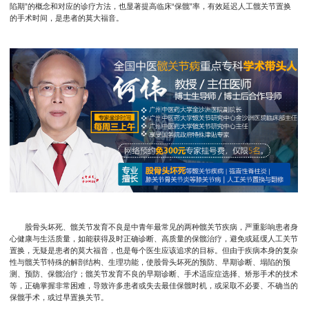
陷期”的概念和对应的诊疗方法，也显著提高临床“保髋”率，有效延迟人工髋关节置换
的手术时间，是患者的莫大福音。
股骨头坏死、髋关节发育不良是中青年最常见的两种髋关节疾病，严重影响患者身
心健康与生活质量，如能获得及时正确诊断、高质量的保髋治疗，避免或延缓人工关节
置换，无疑是患者的莫大福音，也是每个医生应该追求的目标。但由于疾病本身的复杂
性与髋关节特殊的解剖结构、生理功能，使股骨头坏死的预防、早期诊断、塌陷的预
测、预防、保髋治疗；髋关节发育不良的早期诊断、手术适应症选择、矫形手术的技术
等，正确掌握非常困难，导致许多患者或失去最佳保髋时机，或采取不必要、不确当的
保髋手术，或过早置换关节。