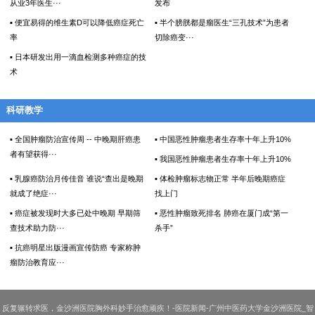
从业3年医生···
发布
▪ 便宜易得的维生素D可以降低癌症死亡
▪ 半个膀胱都是瘤医生“三孔技术”为患者
率
切除癌变···
▪ 日本研发出用一滴血检测多种癌症的技
术
科研教学
▪ 全国肿瘤防治宣传周 -- 中晚期肝癌患
▪ 中国恶性肿瘤患者生存率十年上升10%
者有望获得···
▪ 我国恶性肿瘤患者生存率十年上升10%
▪ 乳腺癌防治月传佳音 谁说“查出是晚期
▪ 体检肿瘤标志物正常 半年后晚期癌症
就成了绝症···
找上门
▪ 癌症被发现时大多已处中晚期 早期筛
▪ 恶性肿瘤致死排名 肺癌在厦门成“第一
查技术助力防···
杀手”
▪ 抗癌明星出版漫画宣传防癌 专家称肿
瘤防治教育应···
反复辗转求医，金沙洲医院胸外科妙手治愈顽疾！-医院新闻-广州中医药大学金沙洲医院_智