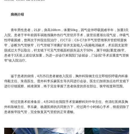
病例介绍
青年男性患者，21岁，身高168cm，体重50kg，因气促伴呼吸困难半年，加重3天
入院。患者于半年前因车祸致颅脑外伤行气管切开手术，拔管后逐渐出现气促，伴吸气
性呼吸困难，曾两次于外院住院治疗，行CT示：C6-C7水平气管壁增厚并管腔明显狭
窄，诊断为气管狭窄，行气管镜下球囊扩容并支架植入+高频电消融术，术后因支架滑
脱或过大予以取出，钎支镜下可见气管截面积损失远大于50%，属于III级(重度)狭窄。
患者于3天前上述症状加重，为进一步诊疗来我院门诊就诊，门诊拟“手术后重度气管狭
窄”收入院治疗。
鉴于患者的病情，4月25日患者被收入院后，胸外科陈钢主任立即组织呼吸内科秦
伟毅主任、朱燕医生、普外科李乐豪医生等共同进行会诊。医生们加班加点在纤支镜下
进行仔细观察、精准测算，终于完全掌握了患者病变的所在部位、狭窄程度和范围。
经过完善术前准备后，4月28日在我院手术室麻醉科刘中华主任、佟清红医师及胸
外科陈钢主任、李乐豪、杨晟医师的共同努力下，经过两个小时精心手术，彻底切除了
患者狭窄段气管，完全恢复其气管腔的正常通畅。