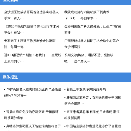
医院新闻
金沙洲医院成功开展首台达芬奇机器人
我院成功施行内镜粘膜下剥离术
手术，跨入···
（ESD），再创学术···
《2018年晚期乳腺癌个体化治疗学术分
金沙洲医院产科无痛分娩，让生产“痛”改
享会》在我···
前非
专家来了！汪建平教授出诊金沙洲医
广州智能机器人辅助手术会诊中心落户
院，每周一都···
金沙洲医院
进ICU很恐慌？别怕！有我们——生死线
长期义诊|胸痛、咽部不适、慢性咳
上最后的守···
嗽……这个磨人···
媒体报道
▪ 70岁高龄老人罹患肺癌怎么办？还能治
▪ 着眼五年发展 实现良好开局
好吗？MDT多···
▪ 肿瘤防治靠科普，百科医典携手中国抗
癌协会组建···
▪ 胃肠道癌症免疫治疗新突破 干预微环
▪ 癌症患者莫忍痛 科学使用止痛药 浙江
境杀死肿瘤细···
科技新闻网
▪ 鼻咽癌肿瘤靶区人工智能准确性相当于
▪ 中国结直肠癌肿瘤规范化诊疗平台重磅