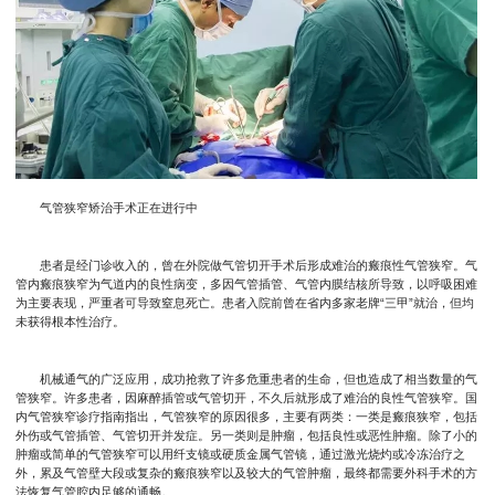
气管狭窄矫治手术正在进行中
患者是经门诊收入的，曾在外院做气管切开手术后形成难治的瘢痕性气管狭窄。气
管内瘢痕狭窄为气道内的良性病变，多因气管插管、气管内膜结核所导致，以呼吸困难
为主要表现，严重者可导致窒息死亡。患者入院前曾在省内多家老牌“三甲”就治，但均
未获得根本性治疗。
机械通气的广泛应用，成功抢救了许多危重患者的生命，但也造成了相当数量的气
管狭窄。许多患者，因麻醉插管或气管切开，不久后就形成了难治的良性气管狭窄。国
内气管狭窄诊疗指南指出，气管狭窄的原因很多，主要有两类：一类是瘢痕狭窄，包括
外伤或气管插管、气管切开并发症。另一类则是肿瘤，包括良性或恶性肿瘤。除了小的
肿瘤或简单的气管狭窄可以用纤支镜或硬质金属气管镜，通过激光烧灼或冷冻治疗之
外，累及气管壁大段或复杂的瘢痕狭窄以及较大的气管肿瘤，最终都需要外科手术的方
法恢复气管腔内足够的通畅。