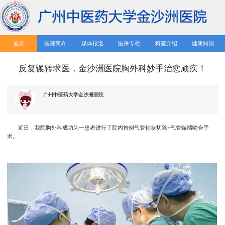
首页
医院简介
媒体报道
医保专栏
科室介绍
健康知识
反复辗转求医，金沙洲医院胸外科妙手治愈顽疾！
广州中医药大学金沙洲医院
近日，我院胸外科成功为一患者进行了院内首例气管袖状切除+气管端端吻合手
术。