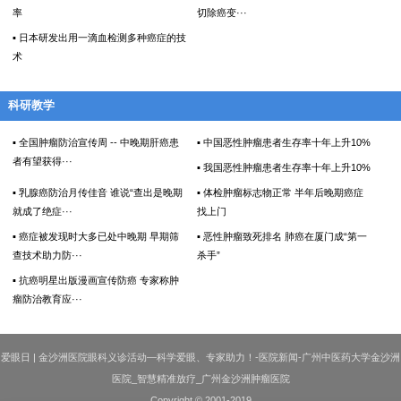
率
切除癌变···
▪ 日本研发出用一滴血检测多种癌症的技
术
科研教学
▪ 全国肿瘤防治宣传周 -- 中晚期肝癌患
▪ 中国恶性肿瘤患者生存率十年上升10%
者有望获得···
▪ 我国恶性肿瘤患者生存率十年上升10%
▪ 乳腺癌防治月传佳音 谁说“查出是晚期
▪ 体检肿瘤标志物正常 半年后晚期癌症
就成了绝症···
找上门
▪ 癌症被发现时大多已处中晚期 早期筛
▪ 恶性肿瘤致死排名 肺癌在厦门成“第一
查技术助力防···
杀手”
▪ 抗癌明星出版漫画宣传防癌 专家称肿
瘤防治教育应···
爱眼日 | 金沙洲医院眼科义诊活动—科学爱眼、专家助力！-医院新闻-广州中医药大学金沙洲
医院_智慧精准放疗_广州金沙洲肿瘤医院
Copyright © 2001-2019