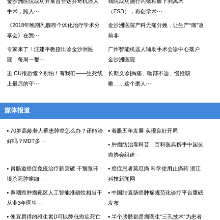
金沙洲医院成功开展首台达芬奇机器人
我院成功施行内镜粘膜下剥离术
手术，跨入···
（ESD），再创学术···
《2018年晚期乳腺癌个体化治疗学术分
金沙洲医院产科无痛分娩，让生产“痛”改
享会》在我···
前非
专家来了！汪建平教授出诊金沙洲医
广州智能机器人辅助手术会诊中心落户
院，每周一都···
金沙洲医院
进ICU很恐慌？别怕！有我们——生死线
长期义诊|胸痛、咽部不适、慢性咳
上最后的守···
嗽……这个磨人···
媒体报道
▪ 70岁高龄老人罹患肺癌怎么办？还能治
▪ 着眼五年发展 实现良好开局
好吗？MDT多···
▪ 肿瘤防治靠科普，百科医典携手中国抗
癌协会组建···
▪ 胃肠道癌症免疫治疗新突破 干预微环
▪ 癌症患者莫忍痛 科学使用止痛药 浙江
境杀死肿瘤细···
科技新闻网
▪ 鼻咽癌肿瘤靶区人工智能准确性相当于
▪ 中国结直肠癌肿瘤规范化诊疗平台重磅
从业3年医生···
发布
▪ 便宜易得的维生素D可以降低癌症死亡
▪ 半个膀胱都是瘤医生“三孔技术”为患者