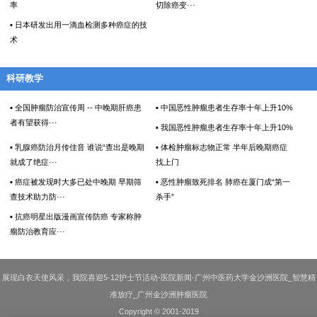
率
切除癌变···
▪ 日本研发出用一滴血检测多种癌症的技
术
科研教学
▪ 全国肿瘤防治宣传周 -- 中晚期肝癌患
▪ 中国恶性肿瘤患者生存率十年上升10%
者有望获得···
▪ 我国恶性肿瘤患者生存率十年上升10%
▪ 乳腺癌防治月传佳音 谁说“查出是晚期
▪ 体检肿瘤标志物正常 半年后晚期癌症
就成了绝症···
找上门
▪ 癌症被发现时大多已处中晚期 早期筛
▪ 恶性肿瘤致死排名 肺癌在厦门成“第一
查技术助力防···
杀手”
▪ 抗癌明星出版漫画宣传防癌 专家称肿
瘤防治教育应···
展现白衣天使风采，我院喜迎5·12护士节活动-医院新闻-广州中医药大学金沙洲医院_智慧精
准放疗_广州金沙洲肿瘤医院
Copyright © 2001-2019