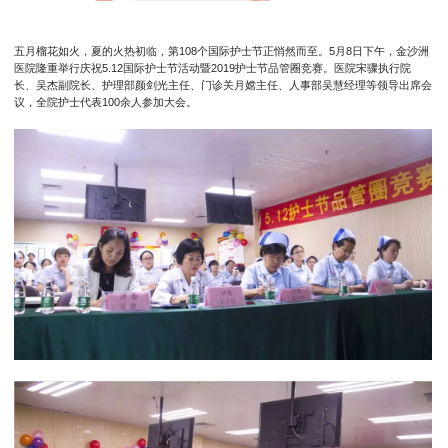
五月榴花如火，夏的火热初临，第108个国际护士节正悄然而至。5月8日下午，金沙洲
医院隆重举行庆祝5.12国际护士节活动暨2019护士节品管圈竞赛。医院宋骤执行院
长、吴杰副院长、护理部颜剑光主任、门诊关月嫦主任、人事部吴慧经理等领导出席会
议，全院护士代表100余人参加大会。