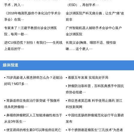
手术，跨入···
（ESD），再创学术···
《2018年晚期乳腺癌个体化治疗学术分
金沙洲医院产科无痛分娩，让生产“痛”改
享会》在我···
前非
专家来了！汪建平教授出诊金沙洲医
广州智能机器人辅助手术会诊中心落户
院，每周一都···
金沙洲医院
进ICU很恐慌？别怕！有我们——生死线
长期义诊|胸痛、咽部不适、慢性咳
上最后的守···
嗽……这个磨人···
媒体报道
▪ 70岁高龄老人罹患肺癌怎么办？还能治
▪ 着眼五年发展 实现良好开局
好吗？MDT多···
▪ 肿瘤防治靠科普，百科医典携手中国抗
癌协会组建···
▪ 胃肠道癌症免疫治疗新突破 干预微环
▪ 癌症患者莫忍痛 科学使用止痛药 浙江
境杀死肿瘤细···
科技新闻网
▪ 鼻咽癌肿瘤靶区人工智能准确性相当于
▪ 中国结直肠癌肿瘤规范化诊疗平台重磅
从业3年医生···
发布
▪ 便宜易得的维生素D可以降低癌症死亡
▪ 半个膀胱都是瘤医生“三孔技术”为患者