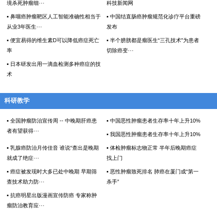
境杀死肿瘤细···
科技新闻网
▪ 鼻咽癌肿瘤靶区人工智能准确性相当于
▪ 中国结直肠癌肿瘤规范化诊疗平台重磅
从业3年医生···
发布
▪ 便宜易得的维生素D可以降低癌症死亡
▪ 半个膀胱都是瘤医生“三孔技术”为患者
率
切除癌变···
▪ 日本研发出用一滴血检测多种癌症的技
术
科研教学
▪ 全国肿瘤防治宣传周 -- 中晚期肝癌患
▪ 中国恶性肿瘤患者生存率十年上升10%
者有望获得···
▪ 我国恶性肿瘤患者生存率十年上升10%
▪ 乳腺癌防治月传佳音 谁说“查出是晚期
▪ 体检肿瘤标志物正常 半年后晚期癌症
就成了绝症···
找上门
▪ 癌症被发现时大多已处中晚期 早期筛
▪ 恶性肿瘤致死排名 肺癌在厦门成“第一
查技术助力防···
杀手”
▪ 抗癌明星出版漫画宣传防癌 专家称肿
瘤防治教育应···