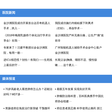
医院新闻
金沙洲医院成功开展首台达芬奇机器人
我院成功施行内镜粘膜下剥离术
手术，跨入···
（ESD），再创学术···
《2018年晚期乳腺癌个体化治疗学术分
金沙洲医院产科无痛分娩，让生产“痛”改
享会》在我···
前非
专家来了！汪建平教授出诊金沙洲医
广州智能机器人辅助手术会诊中心落户
院，每周一都···
金沙洲医院
进ICU很恐慌？别怕！有我们——生死线
长期义诊|胸痛、咽部不适、慢性咳
上最后的守···
嗽……这个磨人···
媒体报道
▪ 70岁高龄老人罹患肺癌怎么办？还能治
▪ 着眼五年发展 实现良好开局
好吗？MDT多···
▪ 肿瘤防治靠科普，百科医典携手中国抗
癌协会组建···
▪ 胃肠道癌症免疫治疗新突破 干预微环
▪ 癌症患者莫忍痛 科学使用止痛药 浙江