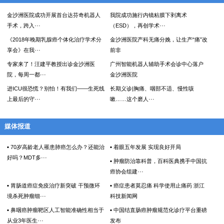
金沙洲医院成功开展首台达芬奇机器人
我院成功施行内镜粘膜下剥离术
手术，跨入···
（ESD），再创学术···
《2018年晚期乳腺癌个体化治疗学术分
金沙洲医院产科无痛分娩，让生产“痛”改
享会》在我···
前非
专家来了！汪建平教授出诊金沙洲医
广州智能机器人辅助手术会诊中心落户
院，每周一都···
金沙洲医院
进ICU很恐慌？别怕！有我们——生死线
长期义诊|胸痛、咽部不适、慢性咳
上最后的守···
嗽……这个磨人···
媒体报道
▪ 70岁高龄老人罹患肺癌怎么办？还能治
▪ 着眼五年发展 实现良好开局
好吗？MDT多···
▪ 肿瘤防治靠科普，百科医典携手中国抗
癌协会组建···
▪ 胃肠道癌症免疫治疗新突破 干预微环
▪ 癌症患者莫忍痛 科学使用止痛药 浙江
境杀死肿瘤细···
科技新闻网
▪ 鼻咽癌肿瘤靶区人工智能准确性相当于
▪ 中国结直肠癌肿瘤规范化诊疗平台重磅
从业3年医生···
发布