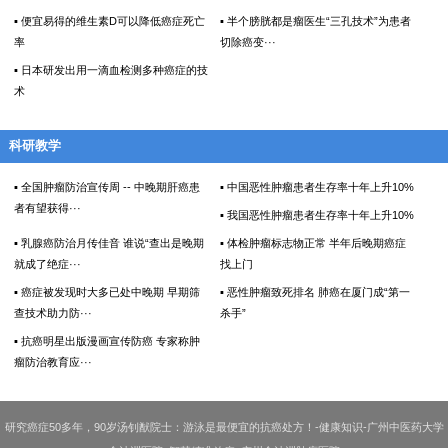
▪ 便宜易得的维生素D可以降低癌症死亡
▪ 半个膀胱都是瘤医生“三孔技术”为患者
率
切除癌变···
▪ 日本研发出用一滴血检测多种癌症的技
术
科研教学
▪ 全国肿瘤防治宣传周 -- 中晚期肝癌患
▪ 中国恶性肿瘤患者生存率十年上升10%
者有望获得···
▪ 我国恶性肿瘤患者生存率十年上升10%
▪ 乳腺癌防治月传佳音 谁说“查出是晚期
▪ 体检肿瘤标志物正常 半年后晚期癌症
就成了绝症···
找上门
▪ 癌症被发现时大多已处中晚期 早期筛
▪ 恶性肿瘤致死排名 肺癌在厦门成“第一
查技术助力防···
杀手”
▪ 抗癌明星出版漫画宣传防癌 专家称肿
瘤防治教育应···
研究癌症50多年，90岁汤钊猷院士：游泳是最便宜的抗癌处方！-健康知识-广州中医药大学