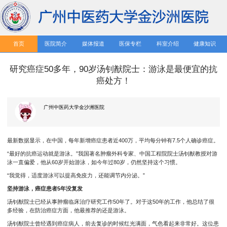
首页
医院简介
媒体报道
医保专栏
科室介绍
健康知识
研究癌症50多年，90岁汤钊猷院士：游泳是最便宜的抗
癌处方！
广州中医药大学金沙洲医院
最新数据显示，在中国，每年新增癌症患者近400万，平均每分钟有7.5个人确诊癌症。
“最好的抗癌运动就是游泳。”我国著名肿瘤外科专家、中国工程院院士汤钊猷教授对游
泳一直偏爱，他从60岁开始游泳，如今年过80岁，仍然坚持这个习惯。
“我觉得，适度游泳可以提高免疫力，还能调节内分泌。”
坚持游泳，癌症患者5年没复发
汤钊猷院士已经从事肿瘤临床治疗研究工作50年了。对于这50年的工作，他总结了很
多经验，在防治癌症方面，他最推荐的还是游泳。
汤钊猷院士曾经遇到癌症病人，前去复诊的时候红光满面，气色看起来非常好。这位患