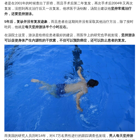
者是在2001年的时候查出了肝癌，而且手术后第二年复发，再次手术后2004年又再次
复发，没想到再次治疗后又一次复发。他求医于汤钊猷，汤院士建议他
坚持常规治疗
外，还要坚持游泳。
5年后，复诊并没有复发迹象
，而且患者在这期间并没有采取其他治疗方法，除了按时
吃药，他就是
每天坚持游泳半个小时左右。
在汤院士这里，游泳是给癌症患者最好的建议，而医学上的研究也早就发现，
坚持游泳
可以促使身体产生内源性的干扰素，不但可以预防癌症，还可以防止患者的复发。
而美国的研究人员历时14年，对4.7万名男性进行的跟踪调查也发现，
男人每天坚持游