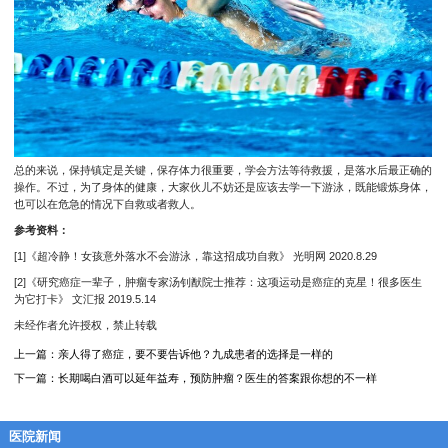
总的来说，保持镇定是关键，保存体力很重要，学会方法等待救援，是落水后最正确的
操作。不过，为了身体的健康，大家伙儿不妨还是应该去学一下游泳，既能锻炼身体，
也可以在危急的情况下自救或者救人。
参考资料：
[1]《超冷静！女孩意外落水不会游泳，靠这招成功自救》 光明网 2020.8.29
[2]《研究癌症一辈子，肿瘤专家汤钊猷院士推荐：这项运动是癌症的克星！很多医生
为它打卡》 文汇报 2019.5.14
未经作者允许授权，禁止转载
上一篇：
亲人得了癌症，要不要告诉他？九成患者的选择是一样的
下一篇：
长期喝白酒可以延年益寿，预防肿瘤？医生的答案跟你想的不一样
医院新闻