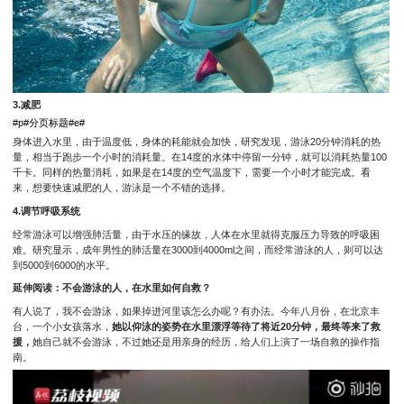
3.减肥
#p#分页标题#e#
身体进入水里，由于温度低，身体的耗能就会加快，研究发现，游泳20分钟消耗的热
量，相当于跑步一个小时的消耗量。在14度的水体中停留一分钟，就可以消耗热量100
千卡。同样的热量消耗，如果是在14度的空气温度下，需要一个小时才能完成。看
来，想要快速减肥的人，游泳是一个不错的选择。
4.调节呼吸系统
经常游泳可以增强肺活量，由于水压的缘故，人体在水里就得克服压力导致的呼吸困
难。研究显示，成年男性的肺活量在3000到4000ml之间，而经常游泳的人，则可以达
到5000到6000的水平。
延伸阅读：不会游泳的人，在水里如何自救？
有人说了，我不会游泳，如果掉进河里该怎么办呢？有办法。今年八月份，在北京丰
台，一个小女孩落水，
她以仰泳的姿势在水里漂浮等待了将近20分钟，最终等来了救
援，
她自己就不会游泳，不过她还是用亲身的经历，给人们上演了一场自救的操作指
南。