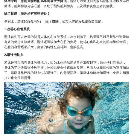
泳半小时，患前列腺癌的几率则会大大降低
，游泳可以促使前列腺局部的血液以及淋巴
循环，前列腺液分泌旺盛，有助于预防前列腺炎，以及缓解炎症患者的症状。
除了抗癌，游泳还有哪些好处？
事实上，游泳的好处有5个，除了
抗癌
，它对人体的好处是综合性的。
1.改善心血管系统
游泳首先可以改善的就是人体的心血管系统，冷水刺激下，热量调节以及新陈代谢能够
有效的促进血液循环。游泳还可以加大心脏的负荷，使得心房和心室的肌肉组织增强，
心腔的容量逐渐扩大，血管的特性也会得到一定的提高。
2.增强抵抗力
游泳还可以增强身体的抵抗力，因为水体的温度通常在30度以下，散热快且耗能大，
身体为了尽快得到冷热平衡，神经系统会快速做出反应，从而人体新陈代谢的速度加快
了，适应外界环境的能力也就增强了。内分泌活跃，脑垂体功能增加增强，免疫力和抵
抗力也会跟着提升。