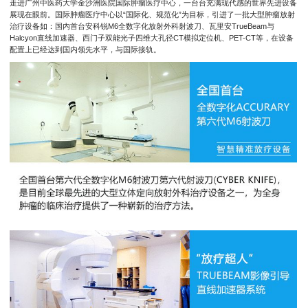
走进广州中医药大学金沙洲医院国际肿瘤医疗中心，一台台充满现代感的世界先进设备
展现在眼前。国际肿瘤医疗中心以“国际化、规范化”为目标，引进了一批大型肿瘤放射
治疗设备如：国内首台安科锐M6全数字化放射外科射波刀、瓦里安TrueBeam与
Halcyon直线加速器、西门子双能光子四维大孔径CT模拟定位机、PET-CT等，在设备
配置上已经达到国内领先水平，与国际接轨。