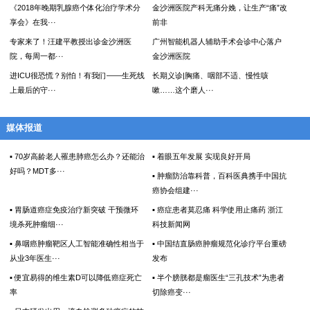
《2018年晚期乳腺癌个体化治疗学术分
金沙洲医院产科无痛分娩，让生产“痛”改
享会》在我···
前非
专家来了！汪建平教授出诊金沙洲医
广州智能机器人辅助手术会诊中心落户
院，每周一都···
金沙洲医院
进ICU很恐慌？别怕！有我们——生死线
长期义诊|胸痛、咽部不适、慢性咳
上最后的守···
嗽……这个磨人···
媒体报道
▪ 70岁高龄老人罹患肺癌怎么办？还能治
▪ 着眼五年发展 实现良好开局
好吗？MDT多···
▪ 肿瘤防治靠科普，百科医典携手中国抗
癌协会组建···
▪ 胃肠道癌症免疫治疗新突破 干预微环
▪ 癌症患者莫忍痛 科学使用止痛药 浙江
境杀死肿瘤细···
科技新闻网
▪ 鼻咽癌肿瘤靶区人工智能准确性相当于
▪ 中国结直肠癌肿瘤规范化诊疗平台重磅
从业3年医生···
发布
▪ 便宜易得的维生素D可以降低癌症死亡
▪ 半个膀胱都是瘤医生“三孔技术”为患者
率
切除癌变···