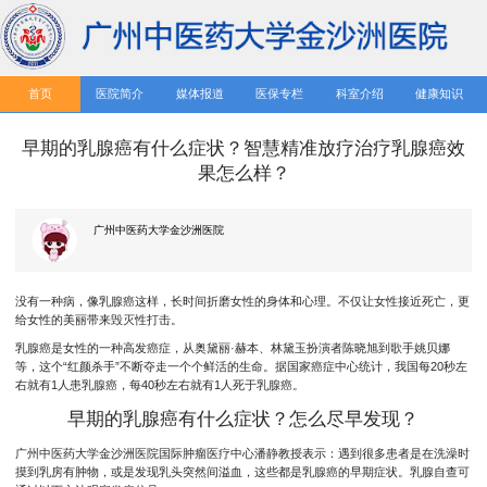
首页
医院简介
媒体报道
医保专栏
科室介绍
健康知识
早期的乳腺癌有什么症状？智慧精准放疗治疗乳腺癌效
果怎么样？‍
广州中医药大学金沙洲医院
没有一种病，像乳腺癌这样，长时间折磨女性的身体和心理。不仅让女性接近死亡，更
给女性的美丽带来毁灭性打击。
乳腺癌是女性的一种高发癌症，从奥黛丽·赫本、林黛玉扮演者陈晓旭到歌手姚贝娜
等，这个“红颜杀手”不断夺走一个个鲜活的生命。据国家癌症中心统计，我国每20秒左
右就有1人患乳腺癌，每40秒左右就有1人死于乳腺癌。
早期的乳腺癌有什么症状？怎么尽早发现？
广州中医药大学金沙洲医院国际肿瘤医疗中心潘静教授表示：遇到很多患者是在洗澡时
摸到乳房有肿物，或是发现乳头突然间溢血，这些都是乳腺癌的早期症状。乳腺自查可