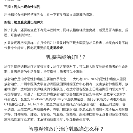
三捏：乳头出现血性溢乳
用拇指和食指轻轻挤压乳头，看一下有没有溢血或溢液的情况。
四检：检查腋窝淋巴结肿大
除了乳房，还要检查腋下有无淋巴肿大，同样以指腹轻按腋窝处，感受是否有散在、质
硬、可推动的肿块。
如果发现乳房有异样，在月经后7-14天及时到正规大医院做相关检查，毕竟自检并不能
代替专业筛查，因此更重要的是
定期检查
。
乳腺癌能治好吗？
治疗乳腺癌选择治疗方案很重要，治疗方案选对了，可以最大限度地延长患者的生命周
期，改善患者的生活质量，治疗得当，患者可以少遭罪！
放射治疗是治疗恶性肿瘤的主要治疗手段之一，大约有60%-70%的恶性肿瘤病人需要
放射治疗。广州中医药大学金沙洲医院国际肿瘤医疗中心拥有一支由放射肿瘤医师、放
射物理师、放射治疗技师组成的专业队伍，在放疗设备配备上已经达到国内领先水平，
与国际接轨。引进了一批大型肿瘤放射治疗设备如国内首台安科锐M6全数字化放射外
科射波刀、瓦里安TrueBeam系统与Halcyon直线加速器、西门子双能光子四维大孔径
CT模拟定位机、PET-CT等，能全方位地开展静态/动态放射治疗，包括三维适形、容
积调强、三维立体定向放射外科、呼吸门控放射治疗以及近距离照射和粒子植入照射技
术等。对鼻咽癌、肺癌、食管癌、乳腺癌、宫颈癌、恶性淋巴瘤等全身各部位实体癌实
施根治性放疗及术前、术后辅助放射治疗，明显提高生存率。
智慧精准放疗治疗乳腺癌怎么样？‍