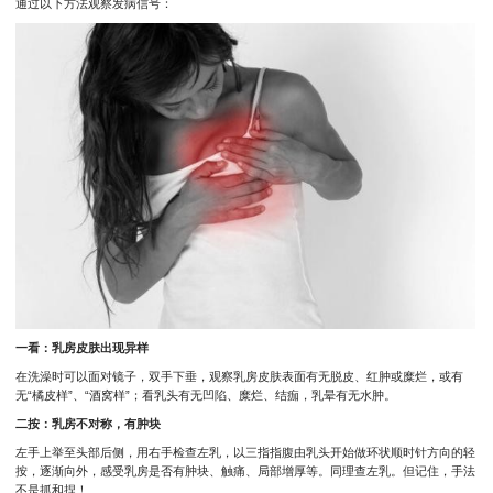
通过以下方法观察发病信号：
一看：乳房皮肤出现异样
在洗澡时可以面对镜子，双手下垂，观察乳房皮肤表面有无脱皮、红肿或糜烂，或有
无“橘皮样”、“酒窝样”；看乳头有无凹陷、糜烂、结痂，乳晕有无水肿。
二按：乳房不对称，有肿块
左手上举至头部后侧，用右手检查左乳，以三指指腹由乳头开始做环状顺时针方向的轻
按，逐渐向外，感受乳房是否有肿块、触痛、局部增厚等。同理查左乳。但记住，手法
不是抓和捏！