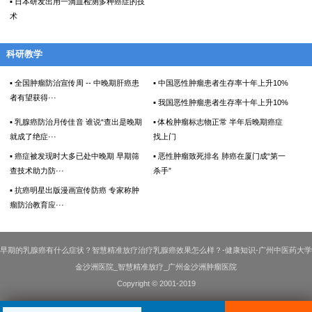
▪ 日本研发出用一滴血检测多种癌症的技
术
科研教学
▪ 全国肿瘤防治宣传周 -- 中晚期肝癌患
▪ 中国恶性肿瘤患者生存率十年上升10%
者有望获得···
▪ 我国恶性肿瘤患者生存率十年上升10%
▪ 乳腺癌防治月传佳音 谁说“查出是晚期
▪ 体检肿瘤标志物正常 半年后晚期癌症
就成了绝症···
找上门
▪ 癌症被发现时大多已处中晚期 早期筛
▪ 恶性肿瘤致死排名 肺癌在厦门成“第一
查技术助力防···
杀手”
▪ 抗癌明星出版漫画宣传防癌 专家称肿
瘤防治教育应···
早期的乳腺癌有什么症状？智慧精准放疗治疗乳腺癌效果怎么样？‍-健康知识-广州中医药大学
金沙洲医院_智慧精准放疗_广州金沙洲肿瘤医院
Copyright © 2001-2019